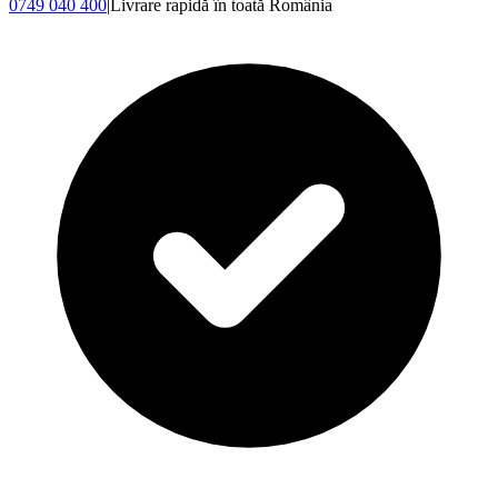
0749 040 400
|
Livrare rapidă în toată România