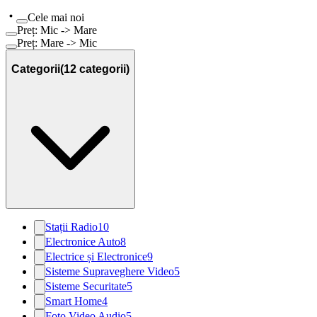
Cele mai noi
Preț: Mic -> Mare
Preț: Mare -> Mic
Categorii
(
12
categorii)
Stații Radio
10
Electronice Auto
8
Electrice și Electronice
9
Sisteme Supraveghere Video
5
Sisteme Securitate
5
Smart Home
4
Foto Video Audio
5