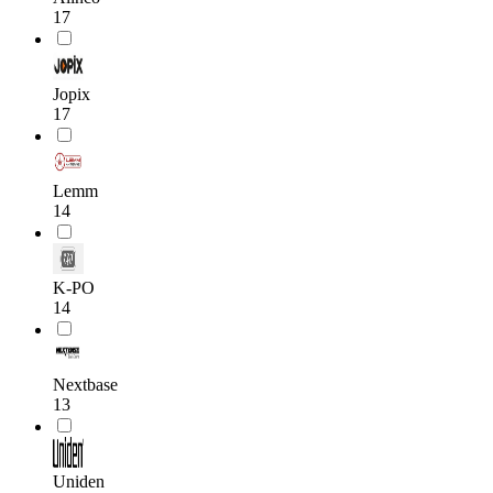
17
Jopix
17
Lemm
14
K-PO
14
Nextbase
13
Uniden