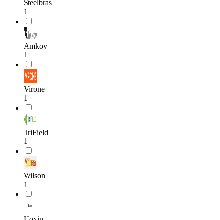
Steelbras
1
Amkov
1
Virone
1
TriField
1
Wilson
1
Hoxin