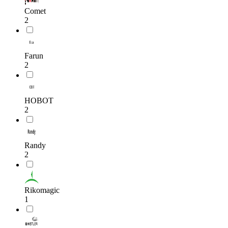
Comet
2
Farun
2
HOBOT
2
Randy
2
Rikomagic
1