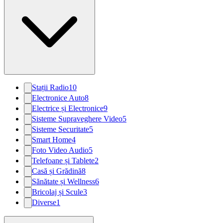
Stații Radio
10
Electronice Auto
8
Electrice și Electronice
9
Sisteme Supraveghere Video
5
Sisteme Securitate
5
Smart Home
4
Foto Video Audio
5
Telefoane și Tablete
2
Casă și Grădină
8
Sănătate și Wellness
6
Bricolaj și Scule
3
Diverse
1