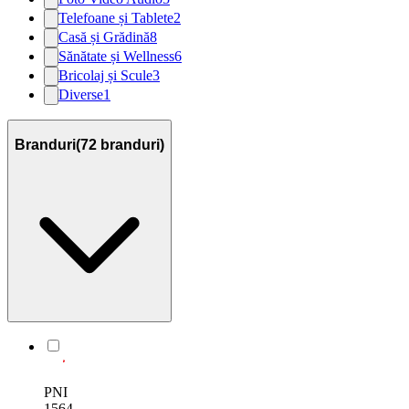
Telefoane și Tablete
2
Casă și Grădină
8
Sănătate și Wellness
6
Bricolaj și Scule
3
Diverse
1
Branduri
(
72
branduri)
PNI
1564