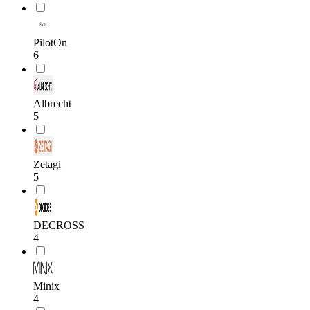
PilotOn
6
Albrecht
5
Zetagi
5
DECROSS
4
Minix
4