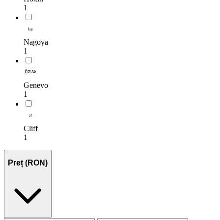
1
Nagoya
1
Genevo
1
Cliff
1
Preț (RON)