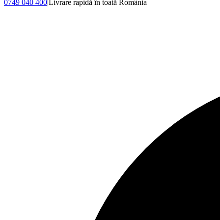
0749 040 400
|
Livrare rapidă în toată România