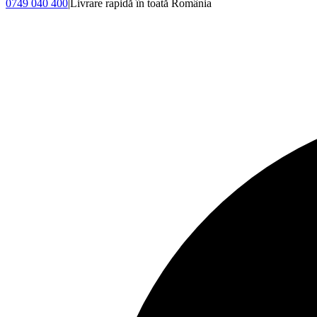
0749 040 400
|
Livrare rapidă în toată România