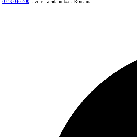
0749 040 400
|
Livrare rapidă în toată România