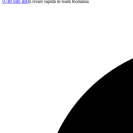
0749 040 400
|
Livrare rapidă în toată România