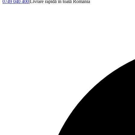
0749 040 400
|
Livrare rapidă în toată România