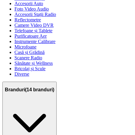
Accesorii Auto
Foto Video Audio
Accesorii Stații Radio
Reflectometre
Camere Video DVR
Telefoane și Tablete
Purificatoare Aer
Instrumente Calibrare
Microfoane
Casă și Grădină
Scanere Radio
Sănătate și Wellness
Bricolaj și Scule
Diverse
Branduri
(
14
branduri)