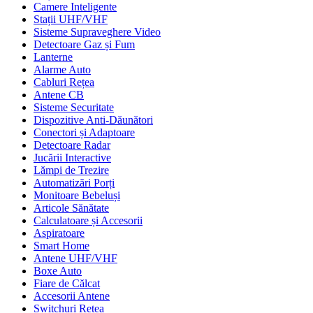
Camere Inteligente
Stații UHF/VHF
Sisteme Supraveghere Video
Detectoare Gaz și Fum
Lanterne
Alarme Auto
Cabluri Rețea
Antene CB
Sisteme Securitate
Dispozitive Anti-Dăunători
Conectori și Adaptoare
Detectoare Radar
Jucării Interactive
Lămpi de Trezire
Automatizări Porți
Monitoare Bebeluși
Articole Sănătate
Calculatoare și Accesorii
Aspiratoare
Smart Home
Antene UHF/VHF
Boxe Auto
Fiare de Călcat
Accesorii Antene
Switchuri Rețea