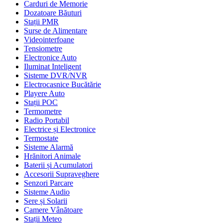
Carduri de Memorie
Dozatoare Băuturi
Stații PMR
Surse de Alimentare
Videointerfoane
Tensiometre
Electronice Auto
Iluminat Inteligent
Sisteme DVR/NVR
Electrocasnice Bucătărie
Playere Auto
Stații POC
Termometre
Radio Portabil
Electrice și Electronice
Termostate
Sisteme Alarmă
Hrănitori Animale
Baterii și Acumulatori
Accesorii Supraveghere
Senzori Parcare
Sisteme Audio
Sere și Solarii
Camere Vânătoare
Stații Meteo