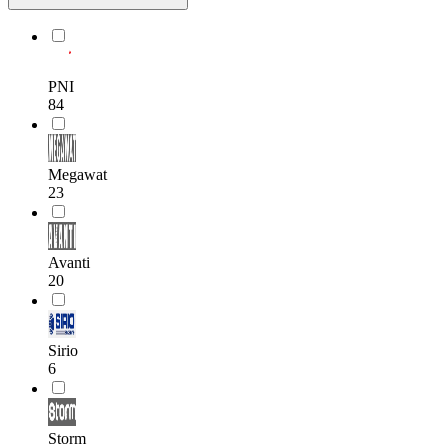
PNI
84
Megawat
23
Avanti
20
Sirio
6
Storm