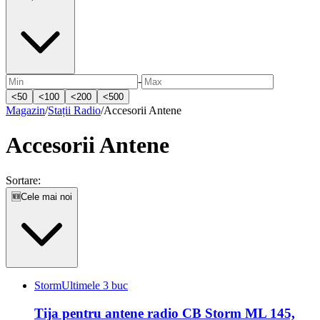
-
<
50
<
100
<
200
<
500
Magazin
/
Stații Radio
/
Accesorii Antene
Accesorii Antene
Sortare:
🆕
Cele mai noi
Storm
Ultimele 3 buc
Tija pentru antene radio CB Storm ML 145,