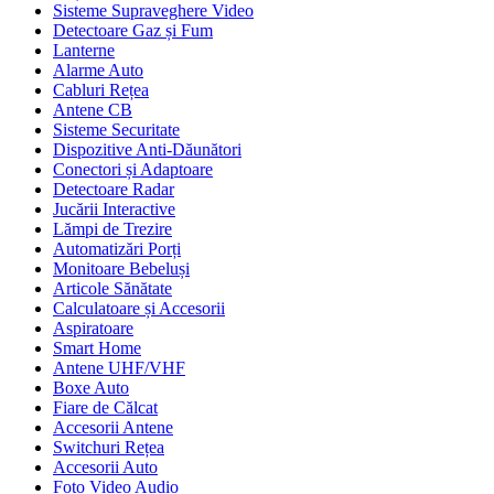
Sisteme Supraveghere Video
Detectoare Gaz și Fum
Lanterne
Alarme Auto
Cabluri Rețea
Antene CB
Sisteme Securitate
Dispozitive Anti-Dăunători
Conectori și Adaptoare
Detectoare Radar
Jucării Interactive
Lămpi de Trezire
Automatizări Porți
Monitoare Bebeluși
Articole Sănătate
Calculatoare și Accesorii
Aspiratoare
Smart Home
Antene UHF/VHF
Boxe Auto
Fiare de Călcat
Accesorii Antene
Switchuri Rețea
Accesorii Auto
Foto Video Audio