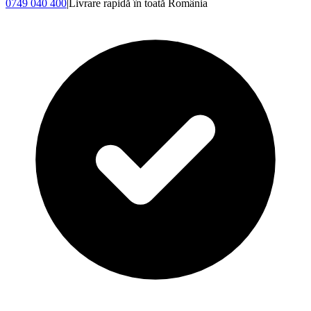
0749 040 400
|
Livrare rapidă în toată România