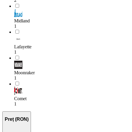
2
Midland
1
Lafayette
1
Moonraker
1
Comet
1
Preț (RON)