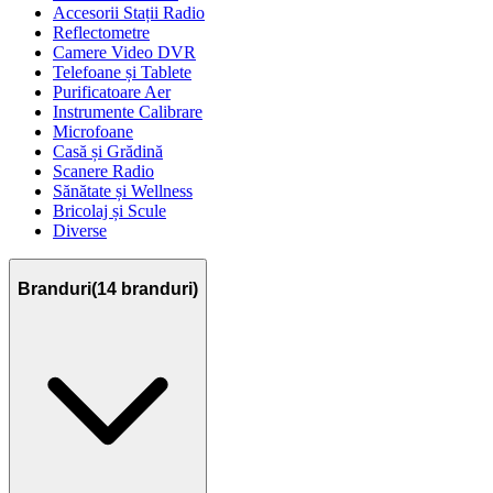
Accesorii Stații Radio
Reflectometre
Camere Video DVR
Telefoane și Tablete
Purificatoare Aer
Instrumente Calibrare
Microfoane
Casă și Grădină
Scanere Radio
Sănătate și Wellness
Bricolaj și Scule
Diverse
Branduri
(
14
branduri)