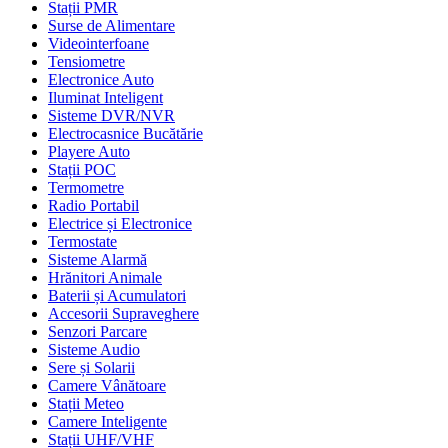
Stații PMR
Surse de Alimentare
Videointerfoane
Tensiometre
Electronice Auto
Iluminat Inteligent
Sisteme DVR/NVR
Electrocasnice Bucătărie
Playere Auto
Stații POC
Termometre
Radio Portabil
Electrice și Electronice
Termostate
Sisteme Alarmă
Hrănitori Animale
Baterii și Acumulatori
Accesorii Supraveghere
Senzori Parcare
Sisteme Audio
Sere și Solarii
Camere Vânătoare
Stații Meteo
Camere Inteligente
Stații UHF/VHF