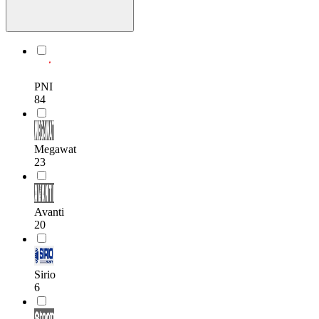
PNI
84
Megawat
23
Avanti
20
Sirio
6