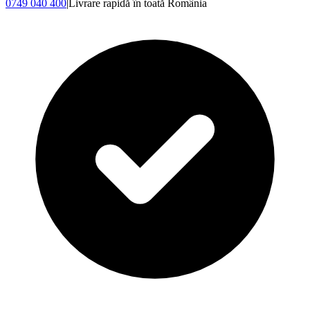
0749 040 400
|
Livrare rapidă în toată România