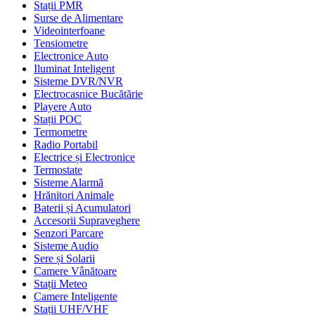
Stații PMR
Surse de Alimentare
Videointerfoane
Tensiometre
Electronice Auto
Iluminat Inteligent
Sisteme DVR/NVR
Electrocasnice Bucătărie
Playere Auto
Stații POC
Termometre
Radio Portabil
Electrice și Electronice
Termostate
Sisteme Alarmă
Hrănitori Animale
Baterii și Acumulatori
Accesorii Supraveghere
Senzori Parcare
Sisteme Audio
Sere și Solarii
Camere Vânătoare
Stații Meteo
Camere Inteligente
Stații UHF/VHF