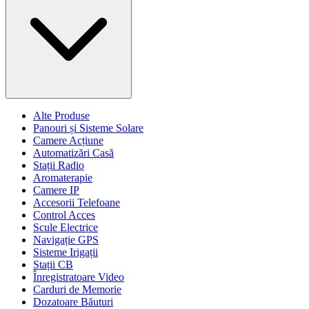
Alte Produse
Panouri și Sisteme Solare
Camere Acțiune
Automatizări Casă
Stații Radio
Aromaterapie
Camere IP
Accesorii Telefoane
Control Acces
Scule Electrice
Navigație GPS
Sisteme Irigații
Stații CB
Înregistratoare Video
Carduri de Memorie
Dozatoare Băuturi