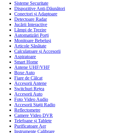
Sisteme Securitate
Dispozitive Anti-Dăunători
Conectori și Adaptoare
Detectoare Radar
Jucării Interactive
Lămpi de Trezire
Automatizări Porți
Monitoare Bebeluși
Articole Sănătate
Calculatoare și Accesorii
Aspiratoare
Smart Home
Antene UHF/VHF
Boxe Auto
Fiare de Călcat
Accesorii Antene
Switchuri Rețea
Accesorii Auto
Foto Video Audio
Accesorii Stații Radio
Reflectometre
Camere Video DVR
Telefoane și Tablete
Purificatoare Aer
Instrumente Calibrare