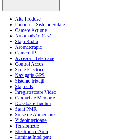
Alte Produse
Panouri și Sisteme Solare
Camere Acțiune
Automatizări Casă
Stații Radio
Aromaterapie
Camere IP
Accesorii Telefoane
Control Acces
Scule Electrice
Navigație GPS
Sisteme Irigații
Stații CB
Înregistratoare Video
Carduri de Memorie
Dozatoare Băuturi
Stații PMR
Surse de Alimentare
Videointerfoane
Tensiometre
Electronice Auto
Iluminat Inteligent