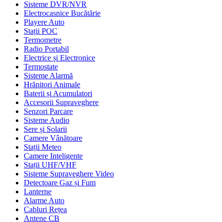
Sisteme DVR/NVR
Electrocasnice Bucătărie
Playere Auto
Stații POC
Termometre
Radio Portabil
Electrice și Electronice
Termostate
Sisteme Alarmă
Hrănitori Animale
Baterii și Acumulatori
Accesorii Supraveghere
Senzori Parcare
Sisteme Audio
Sere și Solarii
Camere Vânătoare
Stații Meteo
Camere Inteligente
Stații UHF/VHF
Sisteme Supraveghere Video
Detectoare Gaz și Fum
Lanterne
Alarme Auto
Cabluri Rețea
Antene CB