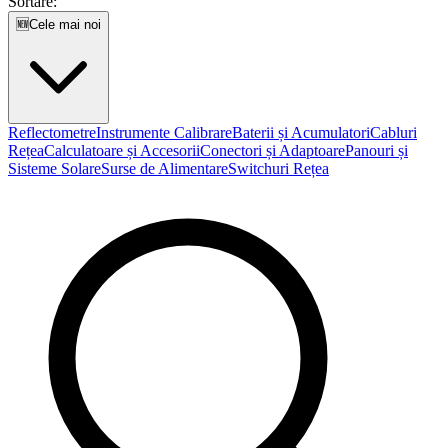
Sortare:
🆕
Cele mai noi
Reflectometre
Instrumente Calibrare
Baterii și Acumulatori
Cabluri
Rețea
Calculatoare și Accesorii
Conectori și Adaptoare
Panouri și
Sisteme Solare
Surse de Alimentare
Switchuri Rețea