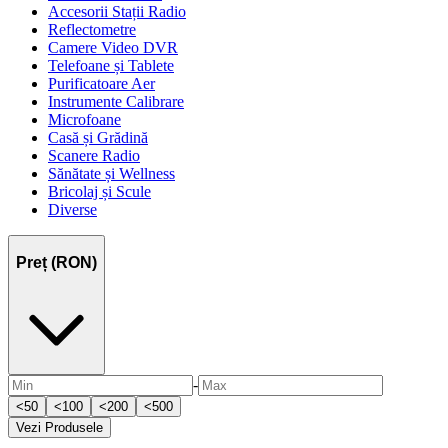
Accesorii Stații Radio
Reflectometre
Camere Video DVR
Telefoane și Tablete
Purificatoare Aer
Instrumente Calibrare
Microfoane
Casă și Grădină
Scanere Radio
Sănătate și Wellness
Bricolaj și Scule
Diverse
Preț (RON)
-
<
50
<
100
<
200
<
500
Vezi
Produsele