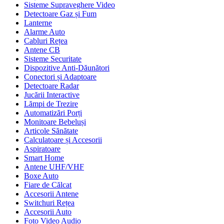
Sisteme Supraveghere Video
Detectoare Gaz și Fum
Lanterne
Alarme Auto
Cabluri Rețea
Antene CB
Sisteme Securitate
Dispozitive Anti-Dăunători
Conectori și Adaptoare
Detectoare Radar
Jucării Interactive
Lămpi de Trezire
Automatizări Porți
Monitoare Bebeluși
Articole Sănătate
Calculatoare și Accesorii
Aspiratoare
Smart Home
Antene UHF/VHF
Boxe Auto
Fiare de Călcat
Accesorii Antene
Switchuri Rețea
Accesorii Auto
Foto Video Audio