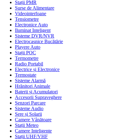
Stații PMR
Surse de Alimentare
Videointerfoane
Tensiometre
Electronice Auto
Iluminat Inteligent
Sisteme DVR/NVR
Electrocasnice Bucătărie
Playere Auto
Stații POC
Termometre
Radio Portabil
Electrice și Electronice
Termostate
Sisteme Alarmă
Hrănitori Animale
Baterii și Acumulatori
Accesorii Supraveghere
Senzori Parcare
Sisteme Audio
Sere și Solarii
Camere Vânătoare
Stații Meteo
Camere Inteligente
Stații UHF/VHF