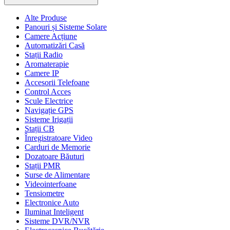
Alte Produse
Panouri și Sisteme Solare
Camere Acțiune
Automatizări Casă
Stații Radio
Aromaterapie
Camere IP
Accesorii Telefoane
Control Acces
Scule Electrice
Navigație GPS
Sisteme Irigații
Stații CB
Înregistratoare Video
Carduri de Memorie
Dozatoare Băuturi
Stații PMR
Surse de Alimentare
Videointerfoane
Tensiometre
Electronice Auto
Iluminat Inteligent
Sisteme DVR/NVR