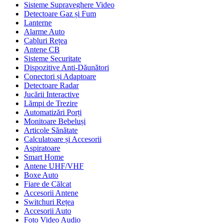
Sisteme Supraveghere Video
Detectoare Gaz și Fum
Lanterne
Alarme Auto
Cabluri Rețea
Antene CB
Sisteme Securitate
Dispozitive Anti-Dăunători
Conectori și Adaptoare
Detectoare Radar
Jucării Interactive
Lămpi de Trezire
Automatizări Porți
Monitoare Bebeluși
Articole Sănătate
Calculatoare și Accesorii
Aspiratoare
Smart Home
Antene UHF/VHF
Boxe Auto
Fiare de Călcat
Accesorii Antene
Switchuri Rețea
Accesorii Auto
Foto Video Audio