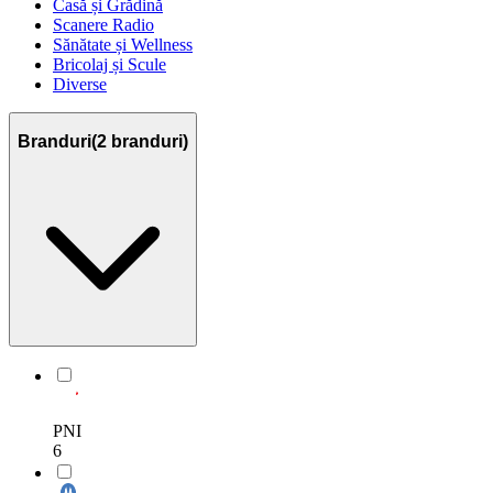
Casă și Grădină
Scanere Radio
Sănătate și Wellness
Bricolaj și Scule
Diverse
Branduri
(
2
branduri)
PNI
6