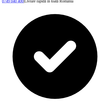
0749 040 400
|
Livrare rapidă în toată România