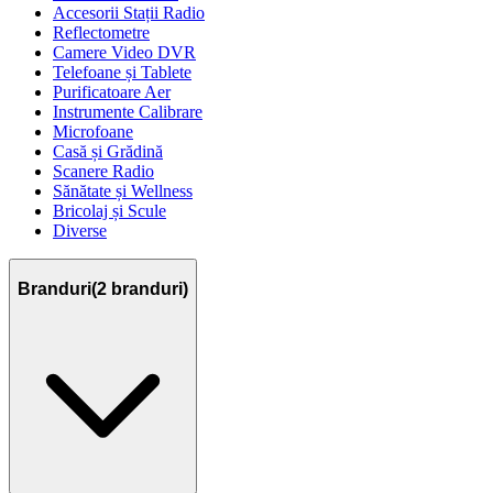
Accesorii Stații Radio
Reflectometre
Camere Video DVR
Telefoane și Tablete
Purificatoare Aer
Instrumente Calibrare
Microfoane
Casă și Grădină
Scanere Radio
Sănătate și Wellness
Bricolaj și Scule
Diverse
Branduri
(
2
branduri)