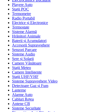
Electrocasnice Bucătărie
Playere Auto
Stații POC
Termometre
Radio Portabil
Electrice și Electronice
Termostate
Sisteme Alarmă
Hrănitori Animale
Baterii și Acumulatori
Accesorii Supraveghere
Senzori Parcare
Sisteme Audio
Sere și Solarii
Camere Vânătoare
Stații Meteo
Camere Inteligente
Stații UHF/VHF
Sisteme Supraveghere Video
Detectoare Gaz și Fum
Lanterne
Alarme Auto
Cabluri Rețea
Antene CB
Sisteme Securitate