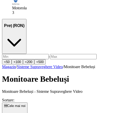
Motorola
3
Preț (RON)
-
<
50
<
100
<
200
<
500
Magazin
/
Sisteme Supraveghere Video
/
Monitoare Bebeluși
Monitoare Bebeluși
Monitoare Bebeluși - Sisteme Supraveghere Video
Sortare:
🆕
Cele mai noi