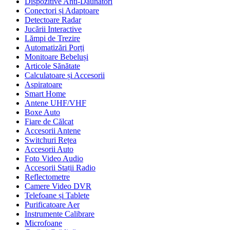
Dispozitive Anti-Dăunători
Conectori și Adaptoare
Detectoare Radar
Jucării Interactive
Lămpi de Trezire
Automatizări Porți
Monitoare Bebeluși
Articole Sănătate
Calculatoare și Accesorii
Aspiratoare
Smart Home
Antene UHF/VHF
Boxe Auto
Fiare de Călcat
Accesorii Antene
Switchuri Rețea
Accesorii Auto
Foto Video Audio
Accesorii Stații Radio
Reflectometre
Camere Video DVR
Telefoane și Tablete
Purificatoare Aer
Instrumente Calibrare
Microfoane