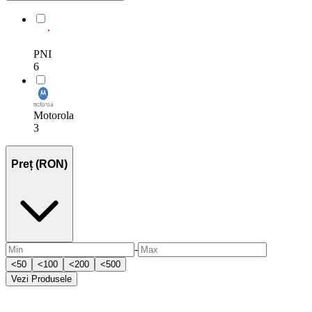
PNI
6
Motorola
3
Preț (RON)
-
<
50
<
100
<
200
<
500
Vezi
Produsele