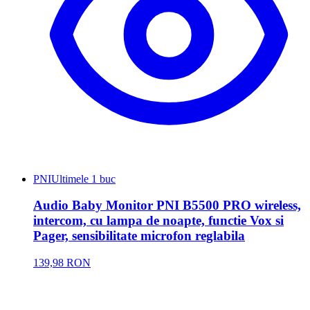
PNI
Ultimele 1 buc
Audio Baby Monitor PNI B5500 PRO wireless,
intercom, cu lampa de noapte, functie Vox si
Pager, sensibilitate microfon reglabila
139,98 RON