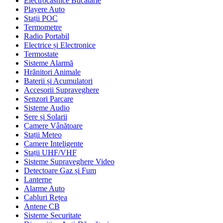
Electrocasnice Bucătărie
Playere Auto
Stații POC
Termometre
Radio Portabil
Electrice și Electronice
Termostate
Sisteme Alarmă
Hrănitori Animale
Baterii și Acumulatori
Accesorii Supraveghere
Senzori Parcare
Sisteme Audio
Sere și Solarii
Camere Vânătoare
Stații Meteo
Camere Inteligente
Stații UHF/VHF
Sisteme Supraveghere Video
Detectoare Gaz și Fum
Lanterne
Alarme Auto
Cabluri Rețea
Antene CB
Sisteme Securitate