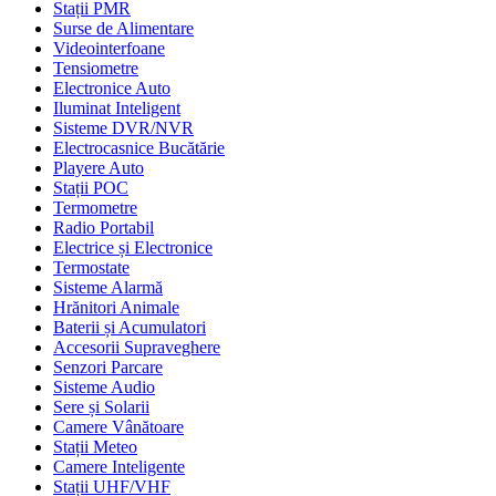
Stații PMR
Surse de Alimentare
Videointerfoane
Tensiometre
Electronice Auto
Iluminat Inteligent
Sisteme DVR/NVR
Electrocasnice Bucătărie
Playere Auto
Stații POC
Termometre
Radio Portabil
Electrice și Electronice
Termostate
Sisteme Alarmă
Hrănitori Animale
Baterii și Acumulatori
Accesorii Supraveghere
Senzori Parcare
Sisteme Audio
Sere și Solarii
Camere Vânătoare
Stații Meteo
Camere Inteligente
Stații UHF/VHF