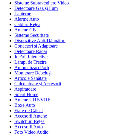
Sisteme Supraveghere Video
Detectoare Gaz și Fum
Lanterne
Alarme Auto
Cabluri Rețea
Antene CB
Sisteme Securitate
Dispozitive Anti-Dăunători
Conectori și Adaptoare
Detectoare Radar
Jucării Interactive
Lămpi de Trezire
Automatizări Porți
Monitoare Bebeluși
Articole Sănătate
Calculatoare și Accesorii
Aspiratoare
Smart Home
Antene UHF/VHF
Boxe Auto
Fiare de Călcat
Accesorii Antene
Switchuri Rețea
Accesorii Auto
Foto Video Audio