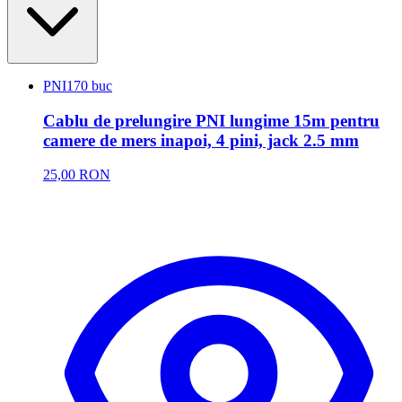
PNI
170 buc
Cablu de prelungire PNI lungime 15m pentru
camere de mers inapoi, 4 pini, jack 2.5 mm
25,00 RON