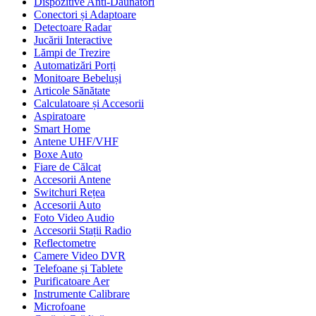
Dispozitive Anti-Dăunători
Conectori și Adaptoare
Detectoare Radar
Jucării Interactive
Lămpi de Trezire
Automatizări Porți
Monitoare Bebeluși
Articole Sănătate
Calculatoare și Accesorii
Aspiratoare
Smart Home
Antene UHF/VHF
Boxe Auto
Fiare de Călcat
Accesorii Antene
Switchuri Rețea
Accesorii Auto
Foto Video Audio
Accesorii Stații Radio
Reflectometre
Camere Video DVR
Telefoane și Tablete
Purificatoare Aer
Instrumente Calibrare
Microfoane