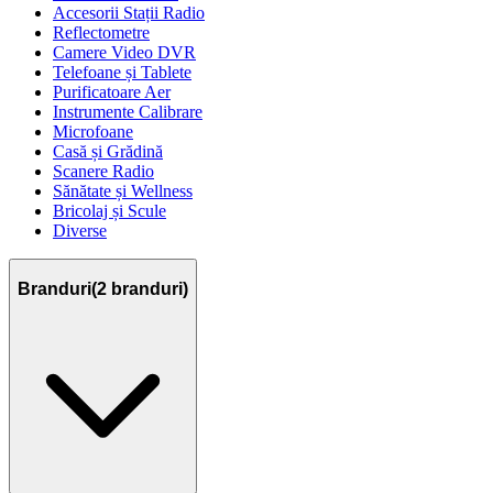
Accesorii Stații Radio
Reflectometre
Camere Video DVR
Telefoane și Tablete
Purificatoare Aer
Instrumente Calibrare
Microfoane
Casă și Grădină
Scanere Radio
Sănătate și Wellness
Bricolaj și Scule
Diverse
Branduri
(
2
branduri)