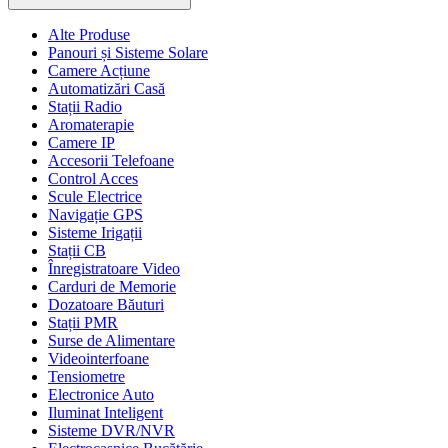
Alte Produse
Panouri și Sisteme Solare
Camere Acțiune
Automatizări Casă
Stații Radio
Aromaterapie
Camere IP
Accesorii Telefoane
Control Acces
Scule Electrice
Navigație GPS
Sisteme Irigații
Stații CB
Înregistratoare Video
Carduri de Memorie
Dozatoare Băuturi
Stații PMR
Surse de Alimentare
Videointerfoane
Tensiometre
Electronice Auto
Iluminat Inteligent
Sisteme DVR/NVR