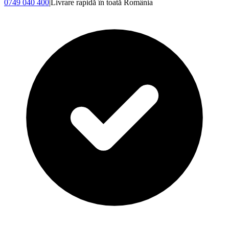
0749 040 400
|
Livrare rapidă în toată România