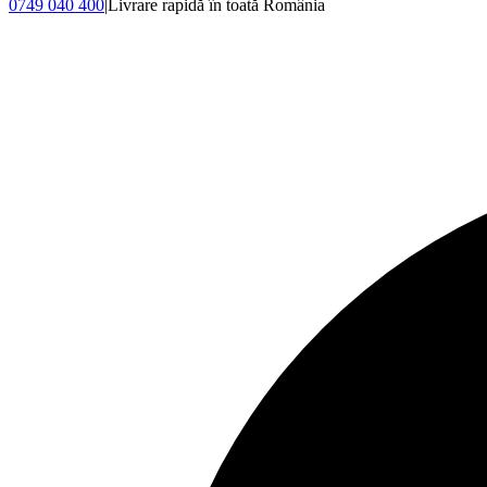
0749 040 400
|
Livrare rapidă în toată România