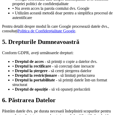
propriei politici de confidențialitate
• Nu avem acces la parola contului dvs. Google
• Utilizăm această metodă doar pentru a simplifica procesul de
autentificare
Pentru detalii despre modul în care Google procesează datele dvs.,
consultați
Politica de Confidențialitate Google
.
5. Drepturile Dumneavoastră
Conform GDPR, aveți următoarele drepturi:
•
Dreptul de acces
- să primiți o copie a datelor dvs.
•
Dreptul la rectificare
- să corectați date inexacte
•
Dreptul la ștergere
- să cereți ștergerea datelor
•
Dreptul la restricționare
- să limitați prelucrarea
•
Dreptul la portabilitate
- să primiți datele într-un format
structurat
•
Dreptul de opoziție
- să vă opuneți prelucrării
6. Păstrarea Datelor
Păstrăm datele dvs. pe durata necesară îndeplinirii scopurilor pentru