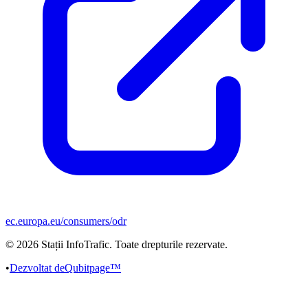
ec.europa.eu/consumers/odr
©
2026
Stații InfoTrafic. Toate drepturile rezervate.
•
Dezvoltat de
Qubitpage™