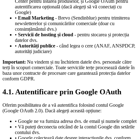
Center pentru listarea produselor, și Google OAuth pentru
autentificarea opțională (dacă alegeți să vă conectați cu
Google)
•
Email Marketing
- Brevo (Sendinblue) pentru trimiterea
newsletterelor și comunicărilor comerciale (doar cu
consimțământul dvs.)
•
Servicii de hosting și cloud
- pentru stocarea și protecția
datelor dvs.
•
Autorități publice
- când legea o cere (ANAF, ANSPDCP,
autorități judiciare)
Important:
Nu vindem și nu închiriem datele dvs. personale către
terți în scopuri comerciale. Toate serviciile terțe procesează datele în
baza unor contracte de procesare care garantează protecția datelor
conform GDPR.
4.1. Autentificare prin Google OAuth
Oferim posibilitatea de a vă autentifica folosind contul Google
(Google OAuth 2.0). Dacă alegeți această opțiune:
• Google ne va furniza adresa dvs. de email și numele complet
• Vă puteți deconecta oricând de la contul Google din setările
contului dvs.
• Google colectează date despre interacțiunile dvs. conform