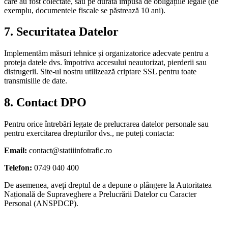
care au fost colectate, sau pe durata impusă de obligațiile legale (de
exemplu, documentele fiscale se păstrează 10 ani).
7. Securitatea Datelor
Implementăm măsuri tehnice și organizatorice adecvate pentru a
proteja datele dvs. împotriva accesului neautorizat, pierderii sau
distrugerii. Site-ul nostru utilizează criptare SSL pentru toate
transmisiile de date.
8. Contact DPO
Pentru orice întrebări legate de prelucrarea datelor personale sau
pentru exercitarea drepturilor dvs., ne puteți contacta:
Email:
contact@statiiinfotrafic.ro
Telefon:
0749 040 400
De asemenea, aveți dreptul de a depune o plângere la Autoritatea
Națională de Supraveghere a Prelucrării Datelor cu Caracter
Personal (ANSPDCP).