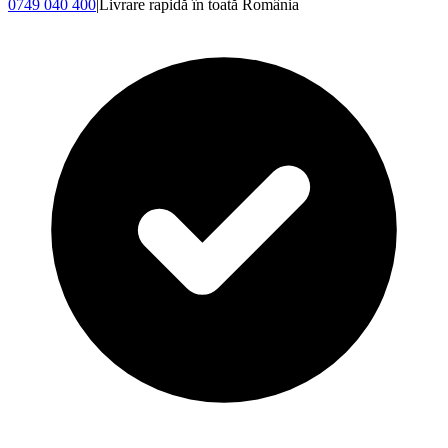
0749 040 400
|
Livrare rapidă în toată România