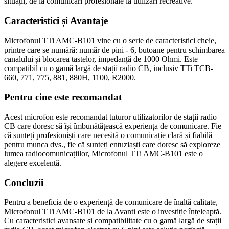
situații, de la comunicări profesionale la utilizări recreative.
Caracteristici și Avantaje
Microfonul TTi AMC-B101 vine cu o serie de caracteristici cheie,
printre care se numără: număr de pini - 6, butoane pentru schimbarea
canalului și blocarea tastelor, impedanță de 1000 Ohmi. Este
compatibil cu o gamă largă de stații radio CB, inclusiv TTi TCB-
660, 771, 775, 881, 880H, 1100, R2000.
Pentru cine este recomandat
Acest microfon este recomandat tuturor utilizatorilor de stații radio
CB care doresc să își îmbunătățească experiența de comunicare. Fie
că sunteți profesioniști care necesită o comunicație clară și fiabilă
pentru munca dvs., fie că sunteți entuziaști care doresc să exploreze
lumea radiocomunicațiilor, Microfonul TTi AMC-B101 este o
alegere excelentă.
Concluzii
Pentru a beneficia de o experiență de comunicare de înaltă calitate,
Microfonul TTi AMC-B101 de la Avanti este o investiție înțeleaptă.
Cu caracteristici avansate și compatibilitate cu o gamă largă de stații