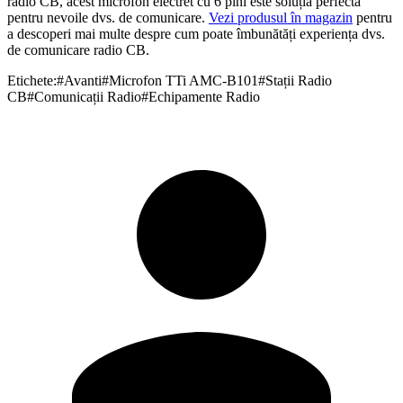
radio CB, acest microfon electret cu 6 pini este soluția perfectă
pentru nevoile dvs. de comunicare.
Vezi produsul în magazin
pentru
a descoperi mai multe despre cum poate îmbunătăți experiența dvs.
de comunicare radio CB.
Etichete:
#
Avanti
#
Microfon TTi AMC-B101
#
Stații Radio
CB
#
Comunicații Radio
#
Echipamente Radio