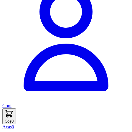
Cont
Coș
0
Acasă