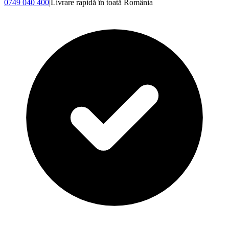
0749 040 400
|
Livrare rapidă în toată România