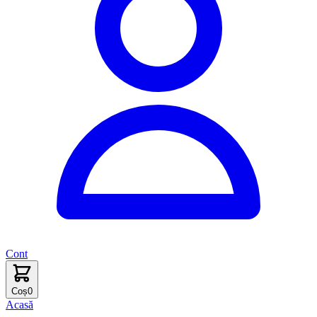
Cont
Coș
0
Acasă