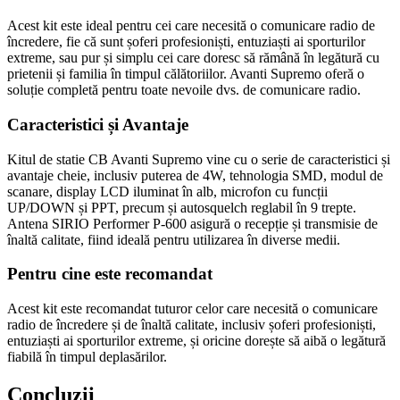
Acest kit este ideal pentru cei care necesită o comunicare radio de
încredere, fie că sunt șoferi profesioniști, entuziaști ai sporturilor
extreme, sau pur și simplu cei care doresc să rămână în legătură cu
prietenii și familia în timpul călătoriilor. Avanti Supremo oferă o
soluție completă pentru toate nevoile dvs. de comunicare radio.
Caracteristici și Avantaje
Kitul de statie CB Avanti Supremo vine cu o serie de caracteristici și
avantaje cheie, inclusiv puterea de 4W, tehnologia SMD, modul de
scanare, display LCD iluminat în alb, microfon cu funcții
UP/DOWN și PPT, precum și autosquelch reglabil în 9 trepte.
Antena SIRIO Performer P-600 asigură o recepție și transmisie de
înaltă calitate, fiind ideală pentru utilizarea în diverse medii.
Pentru cine este recomandat
Acest kit este recomandat tuturor celor care necesită o comunicare
radio de încredere și de înaltă calitate, inclusiv șoferi profesioniști,
entuziaști ai sporturilor extreme, și oricine dorește să aibă o legătură
fiabilă în timpul deplasărilor.
Concluzii