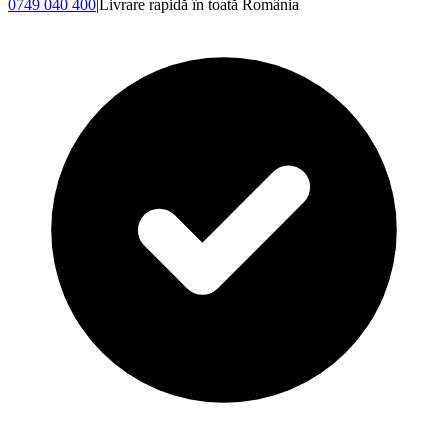
0749 040 400
|
Livrare rapidă în toată România