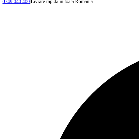
0749 040 400
|
Livrare rapidă în toată România