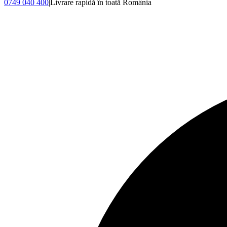
0749 040 400
|
Livrare rapidă în toată România