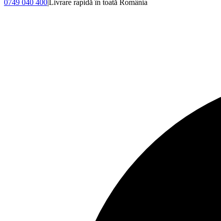
0749 040 400
|
Livrare rapidă în toată România