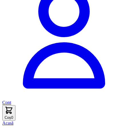
Cont
Coș
0
Acasă