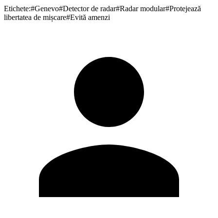
Etichete:
#
Genevo
#
Detector de radar
#
Radar modular
#
Protejează
libertatea de mișcare
#
Evită amenzi