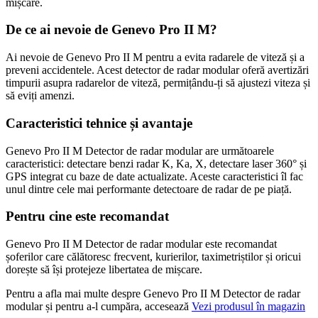
mișcare.
De ce ai nevoie de Genevo Pro II M?
Ai nevoie de Genevo Pro II M pentru a evita radarele de viteză și a
preveni accidentele. Acest detector de radar modular oferă avertizări
timpurii asupra radarelor de viteză, permițându-ți să ajustezi viteza și
să eviți amenzi.
Caracteristici tehnice și avantaje
Genevo Pro II M Detector de radar modular are următoarele
caracteristici: detectare benzi radar K, Ka, X, detectare laser 360° și
GPS integrat cu baze de date actualizate. Aceste caracteristici îl fac
unul dintre cele mai performante detectoare de radar de pe piață.
Pentru cine este recomandat
Genevo Pro II M Detector de radar modular este recomandat
șoferilor care călătoresc frecvent, kurierilor, taximetriștilor și oricui
dorește să își protejeze libertatea de mișcare.
Pentru a afla mai multe despre Genevo Pro II M Detector de radar
modular și pentru a-l cumpăra, accesează
Vezi produsul în magazin