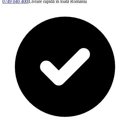
0749 040 400
|
Livrare rapidă în toată România