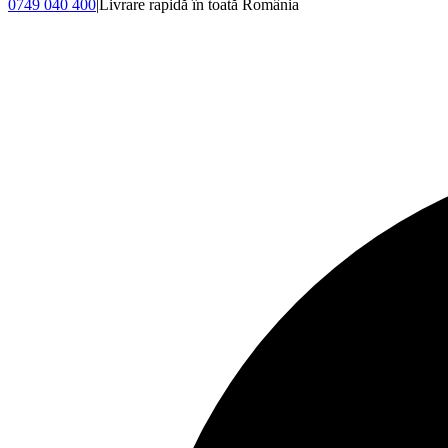
0749 040 400
|
Livrare rapidă în toată România