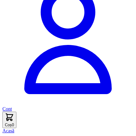
Cont
Coș
0
Acasă