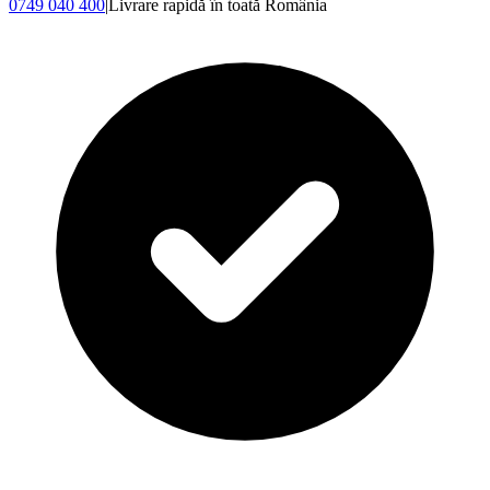
0749 040 400
|
Livrare rapidă în toată România