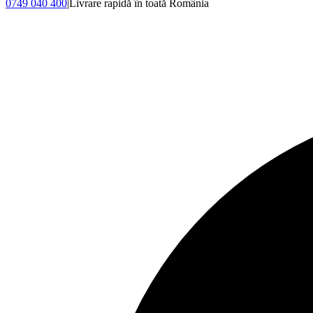
0749 040 400
|
Livrare rapidă în toată România