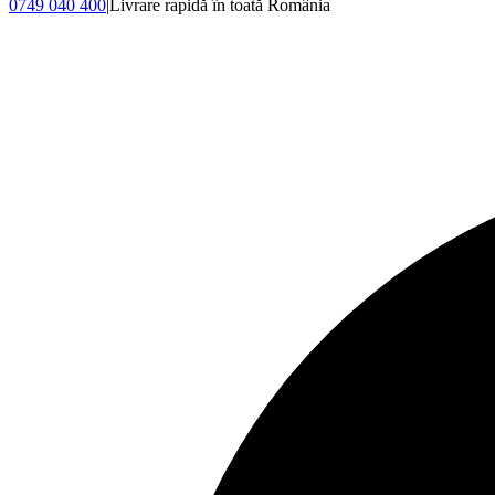
0749 040 400
|
Livrare rapidă în toată România