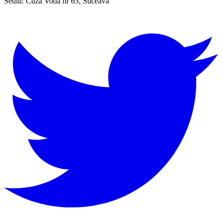
Sediu:
Cuza Vodă nr 63, Suceava