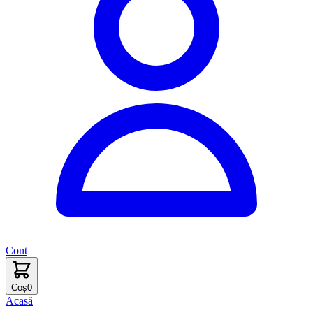
Cont
Coș
0
Acasă