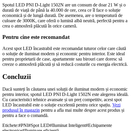
Spotul LED PNI D-Light 1502N are un consum de doar 21 W și o
durată de viață de până la 40.000 de ore, ceea ce îl face o soluție
economică și de lungă durată. De asemenea, are o temperatură de
culoare de 3000K, care oferă o lumină albă neutră, perfectă pentru a
crea o atmosferă plăcută în orice cameră.
Pentru cine este recomandat
Acest spot LED încastrabil este recomandat tuturor celor care căută
o soluție de iluminat modern și economic pentru interior. Este ideal
pentru proprietarii de case, apartamente sau birouri care doresc să
creeze o atmosferă plăcută și să reducă costurile cu energia electrică.
Concluzii
Dacă sunteți în căutarea unei soluții de iluminat modern și economic
pentru interior, spotul LED PNI D-Light 1502N este alegerea ideală.
Cu caracteristici tehnice avansate și un preț competitiv, acest spot
LED încastrabil este o soluție excelentă pentru orice spațiu.
Vezi
produsul în magazin
pentru a afla mai multe despre acest produs și
pentru a face o comandă.
Etichete:
#
PNI
#
Spot LED
#
Iluminat Inteligent
#
Echipamente
electronice
#
Iluminare eficientă