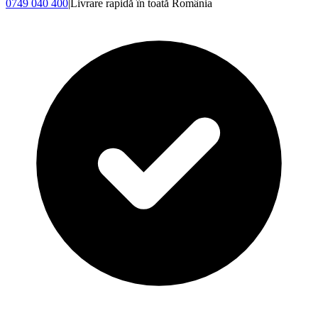
0749 040 400
|
Livrare rapidă în toată România