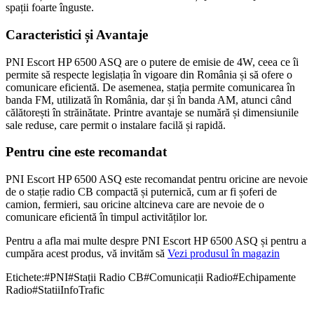
spații foarte înguste.
Caracteristici și Avantaje
PNI Escort HP 6500 ASQ are o putere de emisie de 4W, ceea ce îi
permite să respecte legislația în vigoare din România și să ofere o
comunicare eficientă. De asemenea, stația permite comunicarea în
banda FM, utilizată în România, dar și în banda AM, atunci când
călătorești în străinătate. Printre avantaje se numără și dimensiunile
sale reduse, care permit o instalare facilă și rapidă.
Pentru cine este recomandat
PNI Escort HP 6500 ASQ este recomandat pentru oricine are nevoie
de o stație radio CB compactă și puternică, cum ar fi șoferi de
camion, fermieri, sau oricine altcineva care are nevoie de o
comunicare eficientă în timpul activităților lor.
Pentru a afla mai multe despre PNI Escort HP 6500 ASQ și pentru a
cumpăra acest produs, vă invităm să
Vezi produsul în magazin
Etichete:
#
PNI
#
Stații Radio CB
#
Comunicații Radio
#
Echipamente
Radio
#
StatiiInfoTrafic