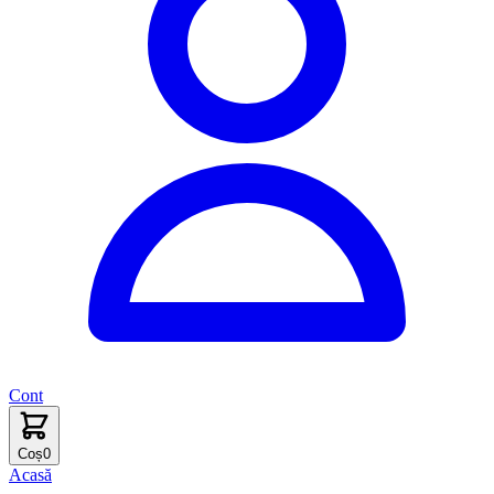
Cont
Coș
0
Acasă