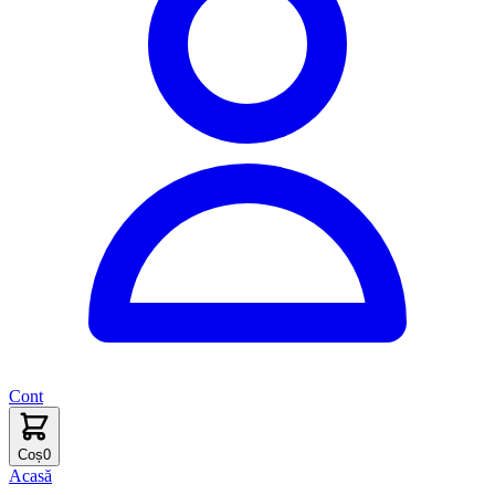
Cont
Coș
0
Acasă