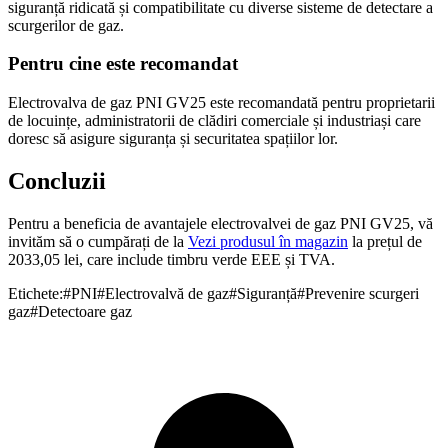
siguranță ridicată și compatibilitate cu diverse sisteme de detectare a
scurgerilor de gaz.
Pentru cine este recomandat
Electrovalva de gaz PNI GV25 este recomandată pentru proprietarii
de locuințe, administratorii de clădiri comerciale și industriași care
doresc să asigure siguranța și securitatea spațiilor lor.
Concluzii
Pentru a beneficia de avantajele electrovalvei de gaz PNI GV25, vă
invităm să o cumpărați de la
Vezi produsul în magazin
la prețul de
2033,05 lei, care include timbru verde EEE și TVA.
Etichete:
#
PNI
#
Electrovalvă de gaz
#
Siguranță
#
Prevenire scurgeri
gaz
#
Detectoare gaz