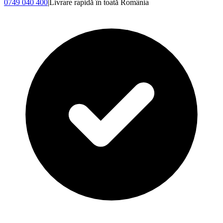
0749 040 400
|
Livrare rapidă în toată România