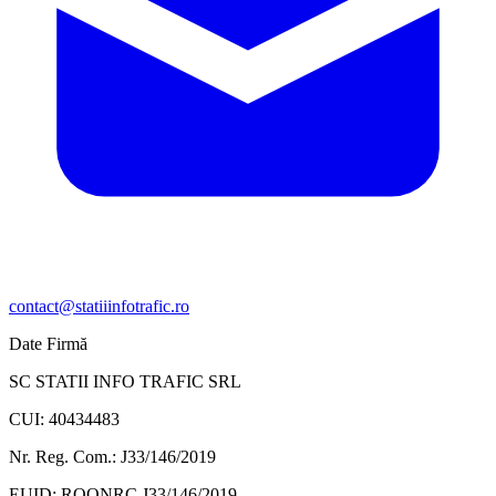
contact@statiiinfotrafic.ro
Date Firmă
SC STATII INFO TRAFIC SRL
CUI: 40434483
Nr. Reg. Com.: J33/146/2019
EUID: ROONRC.J33/146/2019