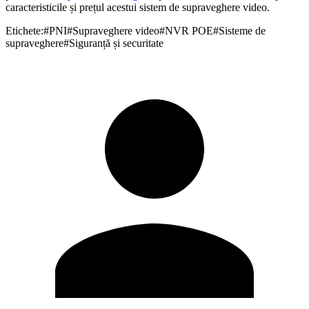
caracteristicile și prețul acestui sistem de supraveghere video.
Etichete:
#
PNI
#
Supraveghere video
#
NVR POE
#
Sisteme de
supraveghere
#
Siguranță și securitate