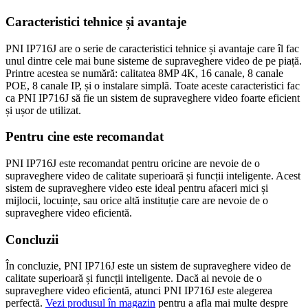
Caracteristici tehnice și avantaje
PNI IP716J are o serie de caracteristici tehnice și avantaje care îl fac
unul dintre cele mai bune sisteme de supraveghere video de pe piață.
Printre acestea se numără: calitatea 8MP 4K, 16 canale, 8 canale
POE, 8 canale IP, și o instalare simplă. Toate aceste caracteristici fac
ca PNI IP716J să fie un sistem de supraveghere video foarte eficient
și ușor de utilizat.
Pentru cine este recomandat
PNI IP716J este recomandat pentru oricine are nevoie de o
supraveghere video de calitate superioară și funcții inteligente. Acest
sistem de supraveghere video este ideal pentru afaceri mici și
mijlocii, locuințe, sau orice altă instituție care are nevoie de o
supraveghere video eficientă.
Concluzii
În concluzie, PNI IP716J este un sistem de supraveghere video de
calitate superioară și funcții inteligente. Dacă ai nevoie de o
supraveghere video eficientă, atunci PNI IP716J este alegerea
perfectă.
Vezi produsul în magazin
pentru a afla mai multe despre