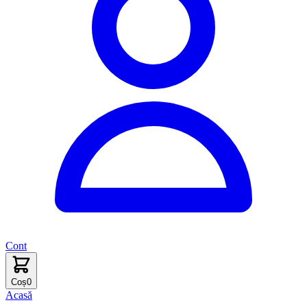
Cont
Coș
0
Acasă