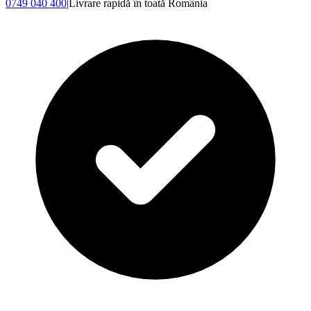
0749 040 400
|
Livrare rapidă în toată România