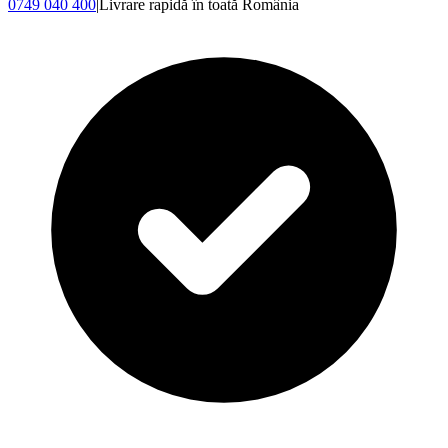
0749 040 400
|
Livrare rapidă în toată România