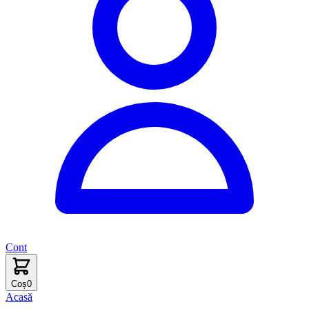
Cont
Coș
0
Acasă