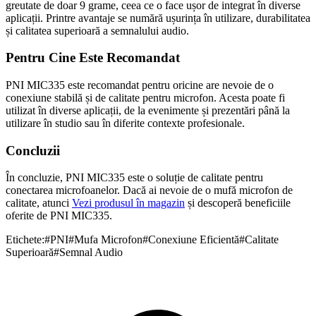
greutate de doar 9 grame, ceea ce o face ușor de integrat în diverse
aplicații. Printre avantaje se numără ușurința în utilizare, durabilitatea
și calitatea superioară a semnalului audio.
Pentru Cine Este Recomandat
PNI MIC335 este recomandat pentru oricine are nevoie de o
conexiune stabilă și de calitate pentru microfon. Acesta poate fi
utilizat în diverse aplicații, de la evenimente și prezentări până la
utilizare în studio sau în diferite contexte profesionale.
Concluzii
În concluzie, PNI MIC335 este o soluție de calitate pentru
conectarea microfoanelor. Dacă ai nevoie de o mufă microfon de
calitate, atunci
Vezi produsul în magazin
și descoperă beneficiile
oferite de PNI MIC335.
Etichete:
#
PNI
#
Mufa Microfon
#
Conexiune Eficientă
#
Calitate
Superioară
#
Semnal Audio