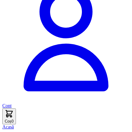
Cont
Coș
0
Acasă