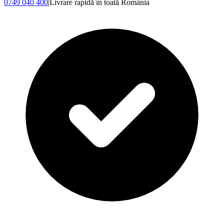
0749 040 400
|
Livrare rapidă în toată România