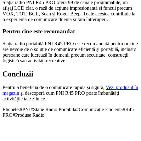
Stația radio PNI R45 PRO oferă 99 de canale programabile, un
afișaj LCD clar, o rază de acțiune impresionantă și funcții precum
VOX, TOT, BCL, Scan și Roger Beep. Toate acestea contribuie la
o experiență de comunicare fluentă și fără întreruperi.
Pentru cine este recomandat
Stația radio portabilă PNI R45 PRO este recomandată pentru oricine
are nevoie de o soluție de comunicare eficientă și portabilă, inclusiv
persoane care lucrează în domenii precum securitate, construcții,
logistică sau activități recreative.
Concluzii
Pentru a beneficia de o comunicare rapidă și sigură,
Vezi produsul în
magazin
și descoperă cum PNI R45 PRO poate îmbunătăți
activitățile tale zilnice.
Etichete:
#
PNI
#
Stație Radio Portabilă
#
Comunicație Eficientă
#
R45
PRO
#
Produse Radio