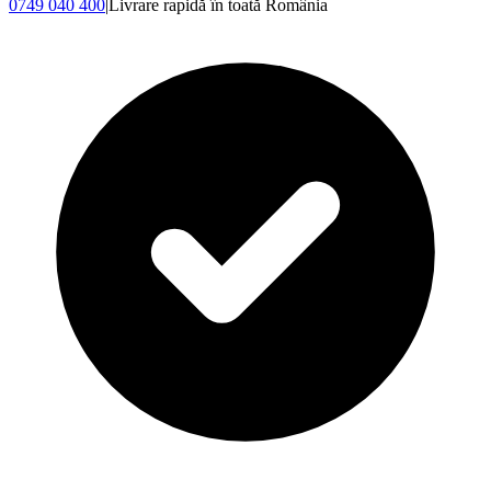
0749 040 400
|
Livrare rapidă în toată România