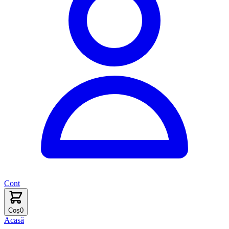
Cont
Coș
0
Acasă