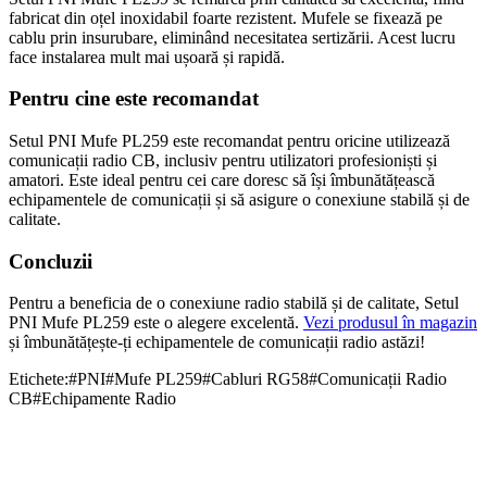
fabricat din oțel inoxidabil foarte rezistent. Mufele se fixează pe
cablu prin insurubare, eliminând necesitatea sertizării. Acest lucru
face instalarea mult mai ușoară și rapidă.
Pentru cine este recomandat
Setul PNI Mufe PL259 este recomandat pentru oricine utilizează
comunicații radio CB, inclusiv pentru utilizatori profesioniști și
amatori. Este ideal pentru cei care doresc să își îmbunătățească
echipamentele de comunicații și să asigure o conexiune stabilă și de
calitate.
Concluzii
Pentru a beneficia de o conexiune radio stabilă și de calitate, Setul
PNI Mufe PL259 este o alegere excelentă.
Vezi produsul în magazin
și îmbunătățește-ți echipamentele de comunicații radio astăzi!
Etichete:
#
PNI
#
Mufe PL259
#
Cabluri RG58
#
Comunicații Radio
CB
#
Echipamente Radio