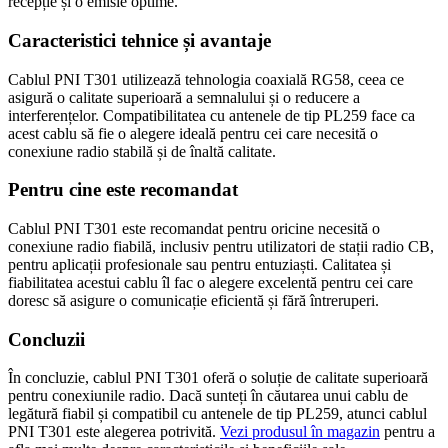
recepție și o emisie optime.
Caracteristici tehnice și avantaje
Cablul PNI T301 utilizează tehnologia coaxială RG58, ceea ce
asigură o calitate superioară a semnalului și o reducere a
interferențelor. Compatibilitatea cu antenele de tip PL259 face ca
acest cablu să fie o alegere ideală pentru cei care necesită o
conexiune radio stabilă și de înaltă calitate.
Pentru cine este recomandat
Cablul PNI T301 este recomandat pentru oricine necesită o
conexiune radio fiabilă, inclusiv pentru utilizatori de stații radio CB,
pentru aplicații profesionale sau pentru entuziaști. Calitatea și
fiabilitatea acestui cablu îl fac o alegere excelentă pentru cei care
doresc să asigure o comunicație eficientă și fără întreruperi.
Concluzii
În concluzie, cablul PNI T301 oferă o soluție de calitate superioară
pentru conexiunile radio. Dacă sunteți în căutarea unui cablu de
legătură fiabil și compatibil cu antenele de tip PL259, atunci cablul
PNI T301 este alegerea potrivită.
Vezi produsul în magazin
pentru a