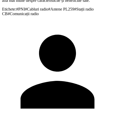
afla mai multe despre caracteristicile și beneficiile sale.
Etichete:
#
PNI
#
Cabluri radio
#
Antene PL259
#
Stații radio
CB
#
Comunicații radio