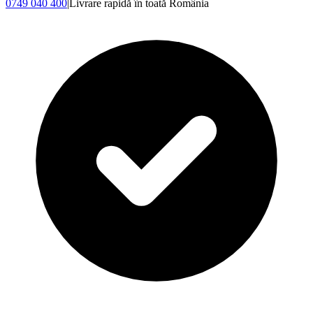
0749 040 400
|
Livrare rapidă în toată România