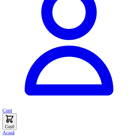
Cont
Coș
0
Acasă