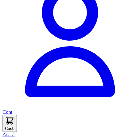
Cont
Coș
0
Acasă