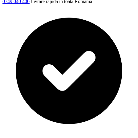
0749 040 400
|
Livrare rapidă în toată România