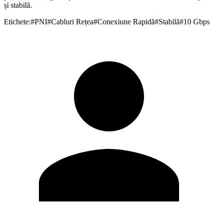
și stabilă.
Etichete:
#
PNI
#
Cabluri Rețea
#
Conexiune Rapidă
#
Stabilă
#
10 Gbps