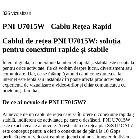
826
vizualizări
PNI U7015W - Cablu Rețea Rapid
Cablul de rețea PNI U7015W: soluția
pentru conexiuni rapide și stabile
În era digitală, o conexiune la internet rapidă și stabilă este esențială
pentru orice activitate, fie că vorbim despre lucru, divertisment sau
comunicare. Dar, ce se întâmplă atunci când conexiunea ta la
internet este lentă sau instabilă? Îți poate afecta productivitatea,
experiența de vizualizare a video-urilor și chiar comunicarea cu
prietenii și familia.
De ce ai nevoie de PNI U7015W?
Ai nevoie de un cablu de rețea care să îți ofere o conexiune rapidă și
stabilă, indiferent de activitatea pe care o desfășori. PNI U7015W
este exact ceea ce ai nevoie. Acest cablu de rețea plat S/STP CAT7
este conceput pentru a oferi o conexiune de până la 10 Gbps,
perfectă pentru video-streaming, jocuri online și transfer de fișiere