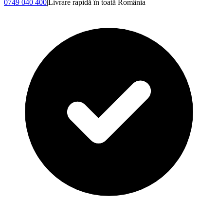
0749 040 400
|
Livrare rapidă în toată România