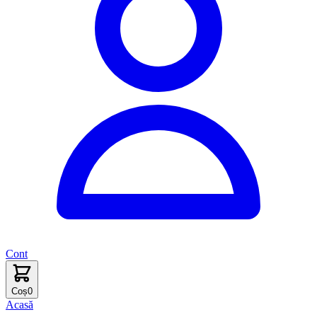
Cont
Coș
0
Acasă