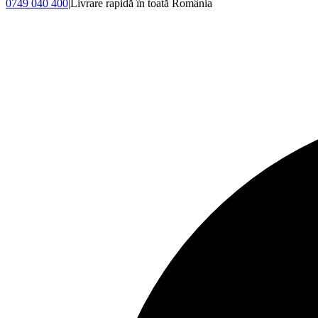
0749 040 400
|
Livrare rapidă în toată România