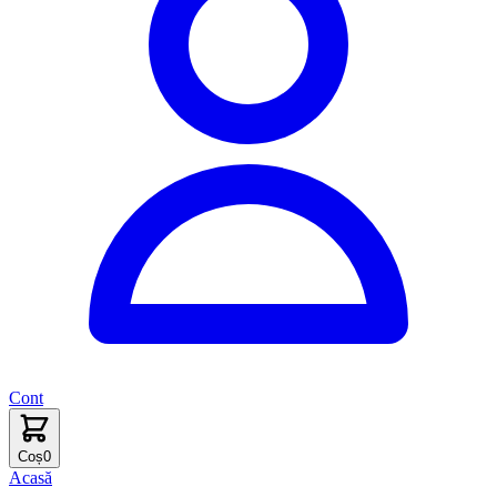
Cont
Coș
0
Acasă