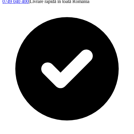
0749 040 400
|
Livrare rapidă în toată România