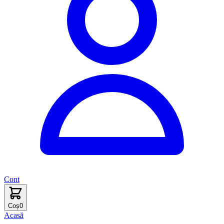
Cont
Coș
0
Acasă