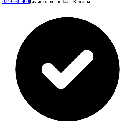
0749 040 400
|
Livrare rapidă în toată România