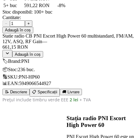
5
+ buc
591,22 RON
-
8
%
Stoc disponibil:
100+
buc
Cantitate:
−
+
Adaugă în coș
Statie radio CB PNI Escort High Power 60 multistandard, FM/AM,
12V, ASQ, RF Gain
—
661,15 RON
Adaugă în coș
🏷️
Brand
:
PNI
📦
Stoc
:
236 buc.
🔢
SKU
:
PNI-HP60
📊
EAN
:
5949066544927
📝 Descriere
📋 Specificații
🚚 Livrare
Prețul include timbru verde EEE
2 lei
+ TVA
Stația radio PNI Escort
High Power 60
PNI Escort High Power 60 este un