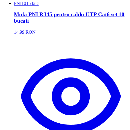
PNI
1015 buc
Mufa PNI RJ45 pentru cablu UTP Cat6 set 10
bucati
14,99 RON