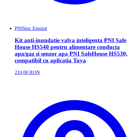
PNI
Stoc Epuizat
Kit anti-inundatie valva inteligenta PNI Safe
House HS540 pentru alimentare conducta
apa/gaz si senzor apa PNI SafeHouse HS530,
compatibil cu aplicatia Tuya
210,00 RON