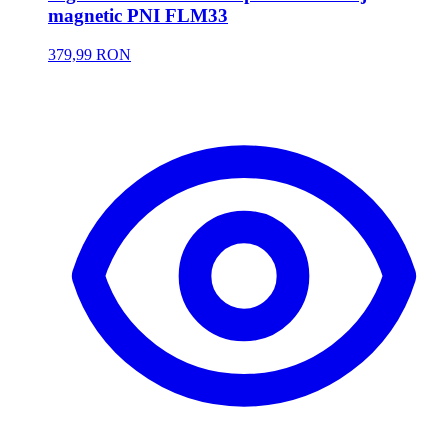
magnetic PNI FLM33
379,99 RON