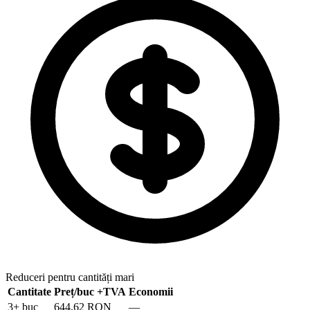
Reduceri pentru cantități mari
Cantitate
Preț/buc
+TVA
Economii
3
+ buc
644,62 RON
—