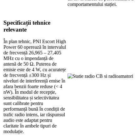
comportamentului stației.
Specificații tehnice
relevante
În plan tehnic, PNI Escort High
Power 60 operează în intervalul
de frecvență 26,965 – 27,405
MHz cu o impendanță de
antenă de 50 Ω. Puterea de
emisie este de 4 W, cu acuratețe
de frecvență ±300 Hz și
niveluri de interferență emise în
afara benzii foarte reduse (< 4
nW). În modul de recepție,
sensibilitatea și selectivitatea
sunt calibrate pentru
performanță bună în condiții de
trafic radio intens, iar răspunsul
audio este adaptat pentru
claritate în ambele tipuri de
modulație.