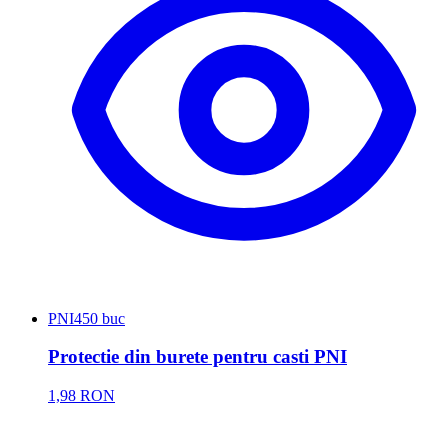
PNI
450 buc
Protectie din burete pentru casti PNI
1,98 RON