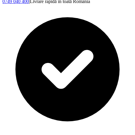
0749 040 400
|
Livrare rapidă în toată România