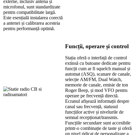
externe, inclusiv antena și
microfonul, sunt standardizate
pentru compatibilitate largă.
Este esențială instalarea corectă
a antenei și calibrarea acesteia
pentru performanță optimă.
Funcții, operare și control
Stația oferă o interfață de control
extinsă cu butoane dedicate pentru
funcții cum ar fi squelch manual și
automat (ASQ), scanare de canale,
selecție AM/FM, Dual Watch,
memorie de canale, emisie de ton
Roger Beep, și mod VFO pentru
operare pe frecvență directă.
Ecranul afișează informații despre
canal sau frecvență, statusul
funcțiilor active și nivelurile de
semnal recepționat/transmis.
Funcțiile secundare sunt accesibile
printr-o combinație de taste și oferă
un nivel ridicat de personalizare a