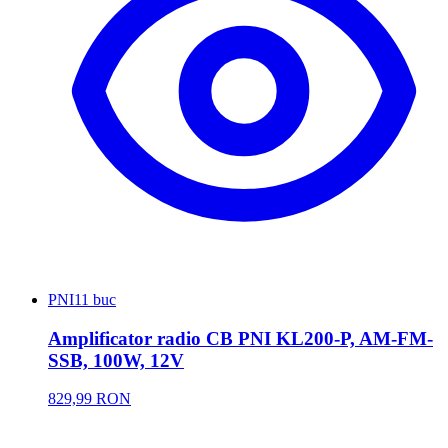
PNI
11 buc
Amplificator radio CB PNI KL200-P, AM-FM-
SSB, 100W, 12V
829,99 RON