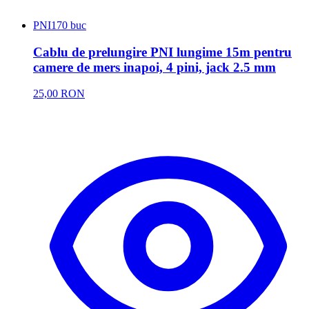
PNI
170 buc
Cablu de prelungire PNI lungime 15m pentru
camere de mers inapoi, 4 pini, jack 2.5 mm
25,00 RON