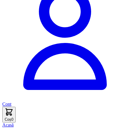
Cont
Coș
0
Acasă