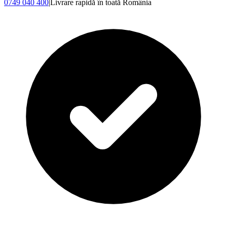
0749 040 400
|
Livrare rapidă în toată România