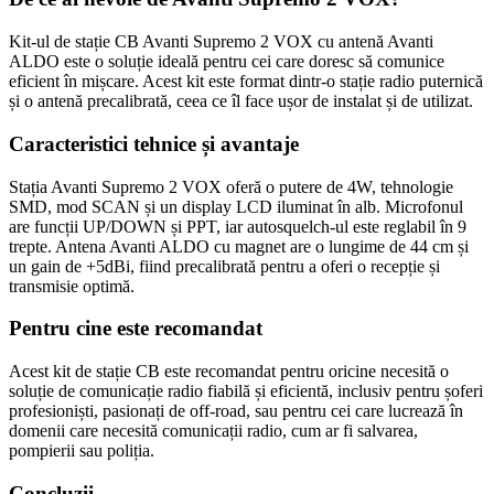
Kit-ul de stație CB Avanti Supremo 2 VOX cu antenă Avanti
ALDO este o soluție ideală pentru cei care doresc să comunice
eficient în mișcare. Acest kit este format dintr-o stație radio puternică
și o antenă precalibrată, ceea ce îl face ușor de instalat și de utilizat.
Caracteristici tehnice și avantaje
Stația Avanti Supremo 2 VOX oferă o putere de 4W, tehnologie
SMD, mod SCAN și un display LCD iluminat în alb. Microfonul
are funcții UP/DOWN și PPT, iar autosquelch-ul este reglabil în 9
trepte. Antena Avanti ALDO cu magnet are o lungime de 44 cm și
un gain de +5dBi, fiind precalibrată pentru a oferi o recepție și
transmisie optimă.
Pentru cine este recomandat
Acest kit de stație CB este recomandat pentru oricine necesită o
soluție de comunicație radio fiabilă și eficientă, inclusiv pentru șoferi
profesioniști, pasionați de off-road, sau pentru cei care lucrează în
domenii care necesită comunicații radio, cum ar fi salvarea,
pompierii sau poliția.
Concluzii