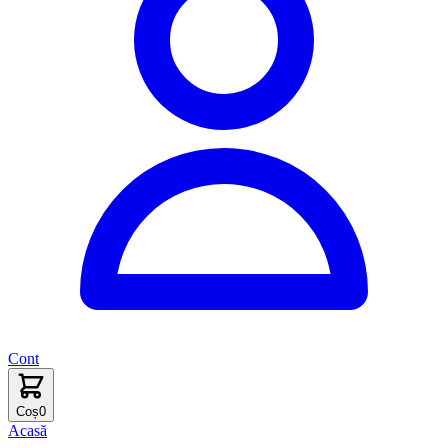
Cont
Coș
0
Acasă