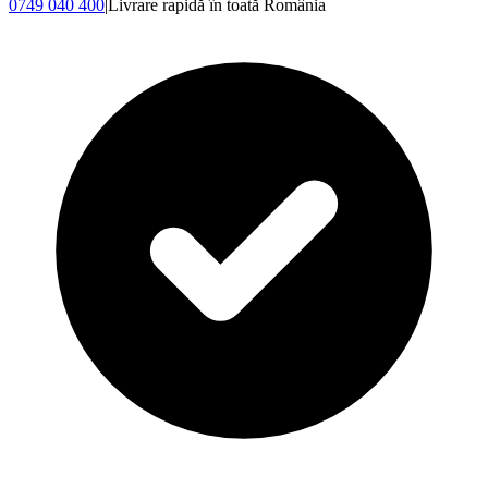
0749 040 400
|
Livrare rapidă în toată România