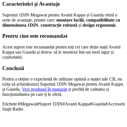
Caracteristici și Avantaje
Suportul 1DIN Megawat pentru Avanti Kappa și Guarda oferă o
serie de avantaje, printre care:
montare facilă
,
compatibilitate cu
dimensiunea 1DIN
,
construcție robustă
și
design ergonomic
.
Pentru cine este recomandat
Acest suport este recomandat pentru toți cei care dețin stații Avanti
Kappa sau Guarda și doresc să le monteze într-un mod sigur și
confortabil.
Concluzii
Pentru a obține o experiență de utilizare optimă a stației tale CB, nu
ezita să achiziționezi Suportul 1DIN Megawat pentru Avanti Kappa
și Guarda.
Vezi produsul în magazin
și profită de calitatea și
funcționalitatea pe care ți le oferă.
Etichete:
#
Megawat
#
Suport 1DIN
#
Avanti Kappa
#
Guarda
#
Accesorii
Stații Radio