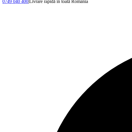
0749 040 400
|
Livrare rapidă în toată România