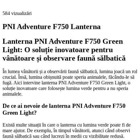
584
vizualizări
PNI Adventure F750 Lanterna
Lanterna PNI Adventure F750 Green
Light: O soluție inovatoare pentru
vânătoare și observare faună sălbatică
În lumea vânătorii și a observării faună sălbatică, lumina joacă un rol
crucial. Însă, lumina obișnuită poate speria animalele, făcându-le să
fugă. Aici intervine lanterna PNI Adventure F750 Green Light, o
soluție inovatoare care folosește lumina verde pentru a nu speria
animalele.
De ce ai nevoie de lanterna PNI Adventure F750
Green Light?
Există multe situații în care o lanterna cu lumina verde poate fi de
mare ajutor. De exemplu, în timpul vânătorii, atunci când observi
faună sălbatică sau când lucrezi în medii cu vizibilitate redusă.