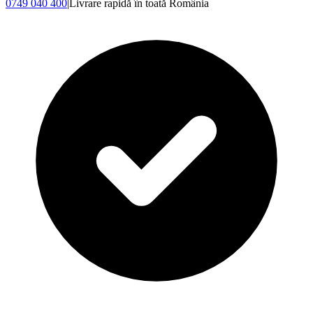
0749 040 400
|
Livrare rapidă în toată România