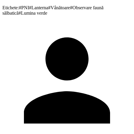
Etichete:
#
PNI
#
Lanterna
#
Vânătoare
#
Observare faună
sălbatică
#
Lumina verde