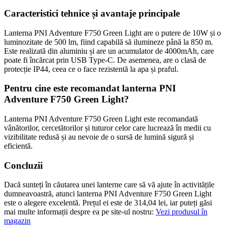
Caracteristici tehnice și avantaje principale
Lanterna PNI Adventure F750 Green Light are o putere de 10W și o
luminozitate de 500 lm, fiind capabilă să ilumineze până la 850 m.
Este realizată din aluminiu și are un acumulator de 4000mAh, care
poate fi încărcat prin USB Type-C. De asemenea, are o clasă de
protecție IP44, ceea ce o face rezistentă la apa și praful.
Pentru cine este recomandat lanterna PNI
Adventure F750 Green Light?
Lanterna PNI Adventure F750 Green Light este recomandată
vânătorilor, cercetătorilor și tuturor celor care lucrează în medii cu
vizibilitate redusă și au nevoie de o sursă de lumină sigură și
eficientă.
Concluzii
Dacă sunteți în căutarea unei lanterne care să vă ajute în activitățile
dumneavoastră, atunci lanterna PNI Adventure F750 Green Light
este o alegere excelentă. Prețul ei este de 314,04 lei, iar puteți găsi
mai multe informații despre ea pe site-ul nostru:
Vezi produsul în
magazin