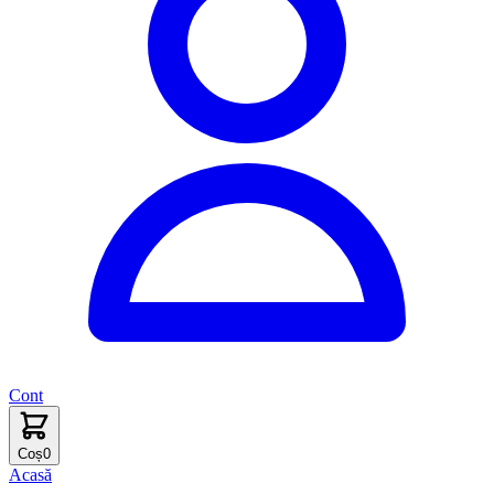
Cont
Coș
0
Acasă