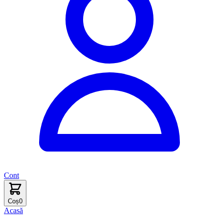
Cont
Coș
0
Acasă