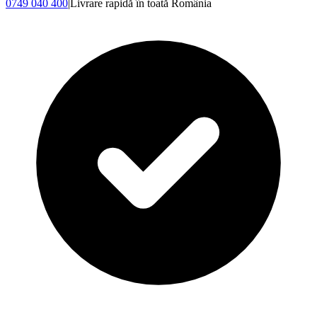
0749 040 400
|
Livrare rapidă în toată România