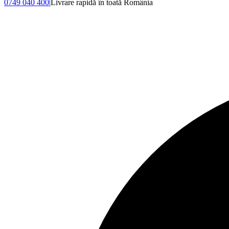
0749 040 400
|
Livrare rapidă în toată România