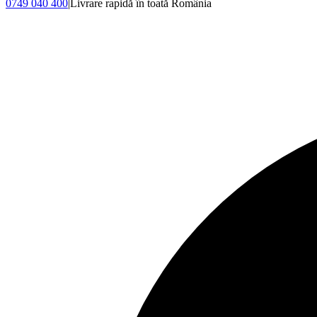
0749 040 400
|
Livrare rapidă în toată România