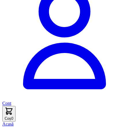
Cont
Coș
0
Acasă