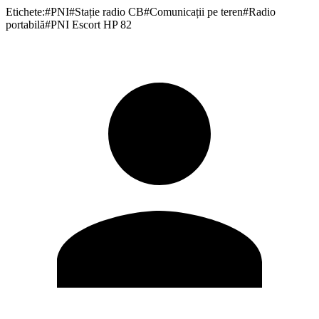
Etichete:
#
PNI
#
Stație radio CB
#
Comunicații pe teren
#
Radio
portabilă
#
PNI Escort HP 82