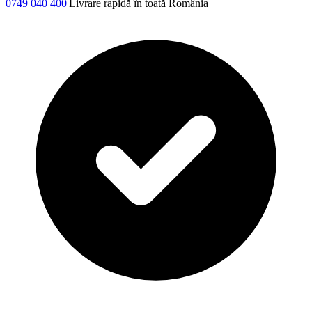
0749 040 400
|
Livrare rapidă în toată România