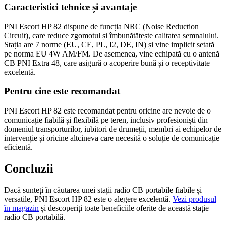
Caracteristici tehnice și avantaje
PNI Escort HP 82 dispune de funcția NRC (Noise Reduction
Circuit), care reduce zgomotul și îmbunătățește calitatea semnalului.
Stația are 7 norme (EU, CE, PL, I2, DE, IN) și vine implicit setată
pe norma EU 4W AM/FM. De asemenea, vine echipată cu o antenă
CB PNI Extra 48, care asigură o acoperire bună și o receptivitate
excelentă.
Pentru cine este recomandat
PNI Escort HP 82 este recomandat pentru oricine are nevoie de o
comunicație fiabilă și flexibilă pe teren, inclusiv profesioniști din
domeniul transporturilor, iubitori de drumeții, membri ai echipelor de
intervenție și oricine altcineva care necesită o soluție de comunicație
eficientă.
Concluzii
Dacă sunteți în căutarea unei stații radio CB portabile fiabile și
versatile, PNI Escort HP 82 este o alegere excelentă.
Vezi produsul
în magazin
și descoperiți toate beneficiile oferite de această stație
radio CB portabilă.