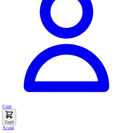
Cont
Coș
0
Acasă