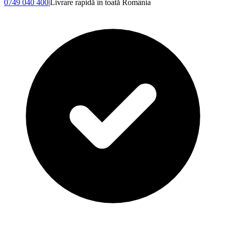
0749 040 400
|
Livrare rapidă în toată România