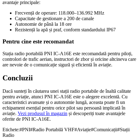
avantaje principale:
Frecvență de operare: 118.000–136.992 MHz
Capacitate de gestionare a 200 de canale
Autonomie de până la 18 ore
Rezistență la apă și praf, conform standardului IP67
Pentru cine este recomandat
Stația radio portabilă PNI IC-A16E este recomandată pentru piloți,
controlori de trafic aerian, instructori de zbor și oricine altcineva care
are nevoie de o comunicație sigură și eficientă în aviație.
Concluzii
Dacă sunteți în căutarea unei stații radio portabile de înaltă calitate
pentru aviație, atunci PNI IC-A16E este o alegere excelentă. Cu
caracteristici avansate și o autonomie lungă, aceasta poate fi un
echipament esențial pentru orice pilot sau persoană implicată în
aviație.
Vezi produsul în magazin
și descoperiți toate avantajele
oferite de PNI IC-A16E.
Etichete:
#
PNI
#
Radio Portabilă VHF
#
Aviație
#
Comunicații
#
Stații
Radio