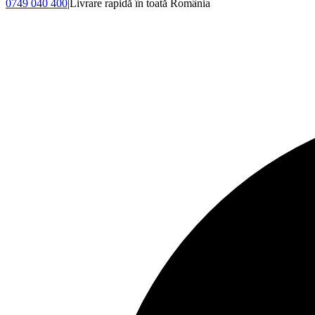
0749 040 400
|
Livrare rapidă în toată România