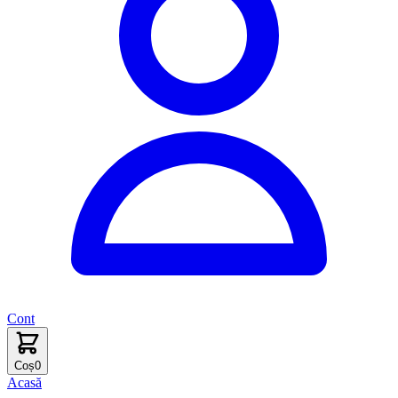
Cont
Coș
0
Acasă