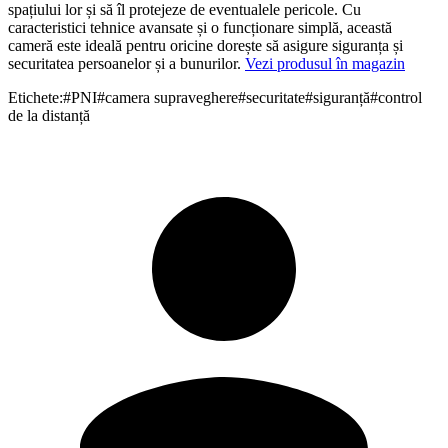
spațiului lor și să îl protejeze de eventualele pericole. Cu
caracteristici tehnice avansate și o funcționare simplă, această
cameră este ideală pentru oricine dorește să asigure siguranța și
securitatea persoanelor și a bunurilor.
Vezi produsul în magazin
Etichete:
#
PNI
#
camera supraveghere
#
securitate
#
siguranță
#
control
de la distanță