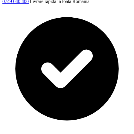
0749 040 400
|
Livrare rapidă în toată România