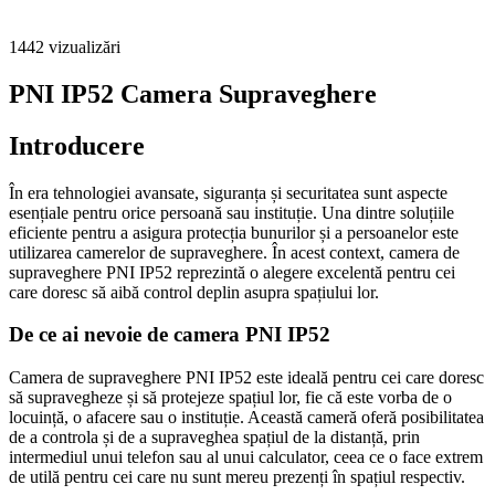
1442
vizualizări
PNI IP52 Camera Supraveghere
Introducere
În era tehnologiei avansate, siguranța și securitatea sunt aspecte
esențiale pentru orice persoană sau instituție. Una dintre soluțiile
eficiente pentru a asigura protecția bunurilor și a persoanelor este
utilizarea camerelor de supraveghere. În acest context, camera de
supraveghere PNI IP52 reprezintă o alegere excelentă pentru cei
care doresc să aibă control deplin asupra spațiului lor.
De ce ai nevoie de camera PNI IP52
Camera de supraveghere PNI IP52 este ideală pentru cei care doresc
să supravegheze și să protejeze spațiul lor, fie că este vorba de o
locuință, o afacere sau o instituție. Această cameră oferă posibilitatea
de a controla și de a supraveghea spațiul de la distanță, prin
intermediul unui telefon sau al unui calculator, ceea ce o face extrem
de utilă pentru cei care nu sunt mereu prezenți în spațiul respectiv.