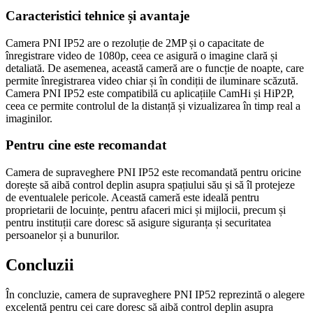
Caracteristici tehnice și avantaje
Camera PNI IP52 are o rezoluție de 2MP și o capacitate de
înregistrare video de 1080p, ceea ce asigură o imagine clară și
detaliată. De asemenea, această cameră are o funcție de noapte, care
permite înregistrarea video chiar și în condiții de iluminare scăzută.
Camera PNI IP52 este compatibilă cu aplicațiile CamHi și HiP2P,
ceea ce permite controlul de la distanță și vizualizarea în timp real a
imaginilor.
Pentru cine este recomandat
Camera de supraveghere PNI IP52 este recomandată pentru oricine
dorește să aibă control deplin asupra spațiului său și să îl protejeze
de eventualele pericole. Această cameră este ideală pentru
proprietarii de locuințe, pentru afaceri mici și mijlocii, precum și
pentru instituții care doresc să asigure siguranța și securitatea
persoanelor și a bunurilor.
Concluzii
În concluzie, camera de supraveghere PNI IP52 reprezintă o alegere
excelentă pentru cei care doresc să aibă control deplin asupra