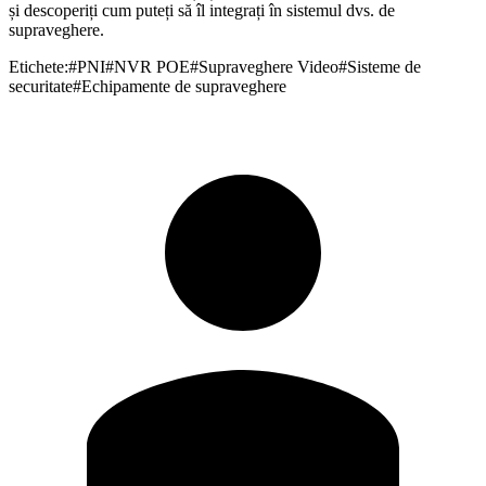
și descoperiți cum puteți să îl integrați în sistemul dvs. de
supraveghere.
Etichete:
#
PNI
#
NVR POE
#
Supraveghere Video
#
Sisteme de
securitate
#
Echipamente de supraveghere