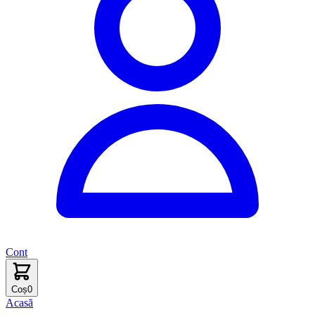
Cont
Coș
0
Acasă