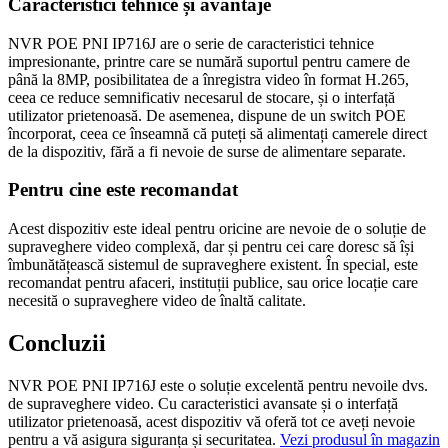
Caracteristici tehnice și avantaje
NVR POE PNI IP716J are o serie de caracteristici tehnice
impresionante, printre care se numără suportul pentru camere de
până la 8MP, posibilitatea de a înregistra video în format H.265,
ceea ce reduce semnificativ necesarul de stocare, și o interfață
utilizator prietenoasă. De asemenea, dispune de un switch POE
încorporat, ceea ce înseamnă că puteți să alimentați camerele direct
de la dispozitiv, fără a fi nevoie de surse de alimentare separate.
Pentru cine este recomandat
Acest dispozitiv este ideal pentru oricine are nevoie de o soluție de
supraveghere video complexă, dar și pentru cei care doresc să își
îmbunătățească sistemul de supraveghere existent. În special, este
recomandat pentru afaceri, instituții publice, sau orice locație care
necesită o supraveghere video de înaltă calitate.
Concluzii
NVR POE PNI IP716J este o soluție excelentă pentru nevoile dvs.
de supraveghere video. Cu caracteristici avansate și o interfață
utilizator prietenoasă, acest dispozitiv vă oferă tot ce aveți nevoie
pentru a vă asigura siguranța și securitatea.
Vezi produsul în magazin