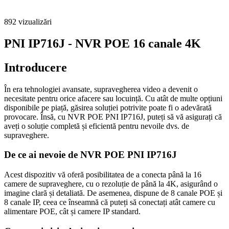
892
vizualizări
PNI IP716J - NVR POE 16 canale 4K
Introducere
În era tehnologiei avansate, supravegherea video a devenit o
necesitate pentru orice afacere sau locuință. Cu atât de multe opțiuni
disponibile pe piață, găsirea soluției potrivite poate fi o adevărată
provocare. Însă, cu NVR POE PNI IP716J, puteți să vă asigurați că
aveți o soluție completă și eficientă pentru nevoile dvs. de
supraveghere.
De ce ai nevoie de NVR POE PNI IP716J
Acest dispozitiv vă oferă posibilitatea de a conecta până la 16
camere de supraveghere, cu o rezoluție de până la 4K, asigurând o
imagine clară și detaliată. De asemenea, dispune de 8 canale POE și
8 canale IP, ceea ce înseamnă că puteți să conectați atât camere cu
alimentare POE, cât și camere IP standard.