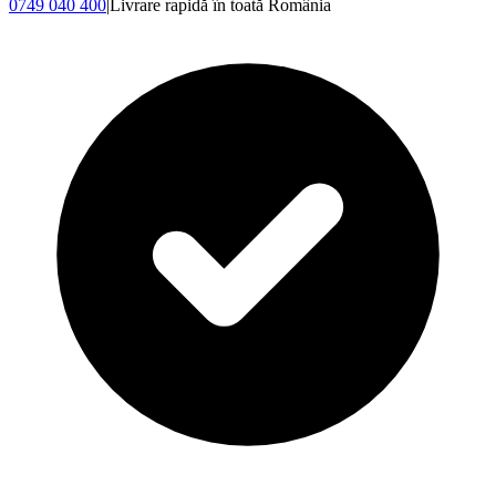
0749 040 400
|
Livrare rapidă în toată România