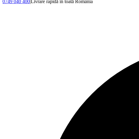
0749 040 400
|
Livrare rapidă în toată România