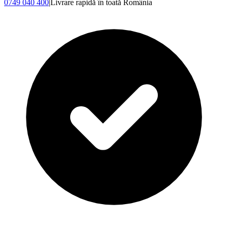
0749 040 400
|
Livrare rapidă în toată România