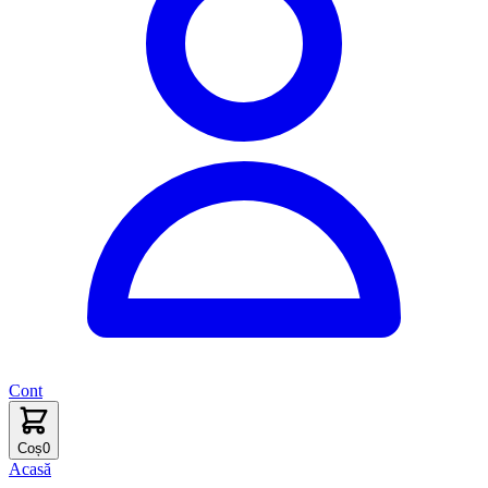
Cont
Coș
0
Acasă